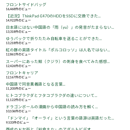
フロントサイドバッグ
16,468件のビュー
【近況】ThinkPad-E470のHDDをSSDに交換できた...
14,922件のビュー
日本語にはない中国語の「雨（yu）」の発音がたまらない...
13,318件のビュー
ゆうパックで折りたたみ自転車を送ることができた...
13,218件のビュー
紅の豚の英語タイトル「ポルコロッソ」は人名ではない...
12,861件のビュー
スーパーにあった鯨（クジラ）の刺身を食べてみた感想...
12,426件のビュー
フロントキャリア
12,167件のビュー
中国語で同音異義語となる言葉...
11,205件のビュー
ヒトコブラクダとフタコブラクダの違いについて...
11,122件のビュー
ドラゴンボールの漫画から中国語の読み方を解く...
10,106件のビュー
「ドンマイ」「オーライ」という言葉の語源は英語だった...
9,533件のビュー
西成のドヤ街と「紗倉まな」のアダルトビデオ...