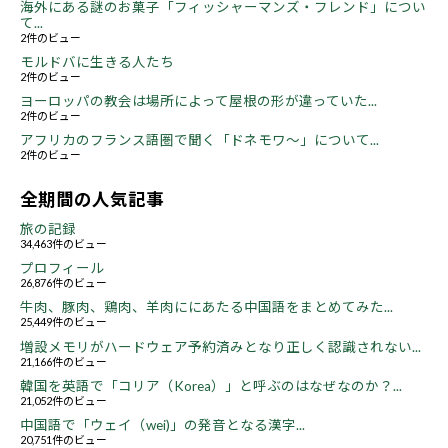
海外にある謎のお菓子「フィッシャーマンズ・フレンド」につい
て...
2件のビュー
モルドバに生きる人たち
2件のビュー
ヨーロッパの教会は場所によって屋根の形が違っていた...
2件のビュー
アフリカのフランス語圏で聞く「ドネモワ～」について...
2件のビュー
全期間の人気記事
旅の記録
34,463件のビュー
プロフィール
26,876件のビュー
牛肉、豚肉、鶏肉、羊肉ににあたる中国語をまとめてみた...
25,449件のビュー
増設メモリがハードウェア予約済みとなり正しく認識されない...
21,166件のビュー
韓国を英語で「コリア（Korea）」と呼ぶのはなぜなのか？...
21,052件のビュー
中国語で「ウェイ（wei)」の発音となる漢字...
20,751件のビュー