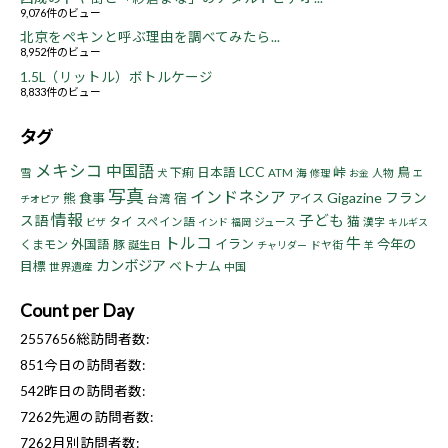
9,076件のビュー
北京をペキンと呼ぶ理由を調べてみたら...
8,952件のビュー
1.5L（リットル）ボトルケージ
8,833件のビュー
タグ
メキシコ
中国語
LCC
峠
鳥
下痢
日本語
雪
ATM
海
人物
犬
修理
お金
エ
写真
インドネシア
Gigazine
フラン
熊
食事
宿
アイス
台湾
チオピア
情報
子ども
ス語
猫
タイ
スペイン語
ジュース
漢字
ビザ
インド
福岡
キルギス
トルコ
牛
イラン
今年の
くまモン
外国語
豚
誕生日
ドヤ街
チャリダー
羊
カンボジア
目標
ベトナム
世界遺産
中国
Count per Day
2557656
総訪問者数:
851
今日の訪問者数:
542
昨日の訪問者数:
7262
先週の訪問者数:
7262
月別訪問者数: