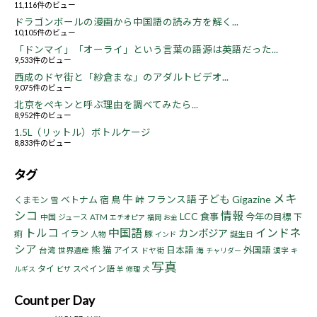
11,116件のビュー
ドラゴンボールの漫画から中国語の読み方を解く...
10,105件のビュー
「ドンマイ」「オーライ」という言葉の語源は英語だった...
9,533件のビュー
西成のドヤ街と「紗倉まな」のアダルトビデオ...
9,075件のビュー
北京をペキンと呼ぶ理由を調べてみたら...
8,952件のビュー
1.5L（リットル）ボトルケージ
8,833件のビュー
タグ
メキ
牛
子ども
フランス語
Gigazine
ベトナム
宿
鳥
峠
くまモン
雪
シコ
情報
LCC
食事
今年の目標
下
中国
ジュース
ATM
エチオピア
福岡
お金
トルコ
中国語
インドネ
カンボジア
イラン
痢
豚
人物
誕生日
インド
シア
熊
猫
アイス
日本語
外国語
台湾
世界遺産
ドヤ街
海
漢字
チャリダー
キ
写真
タイ
スペイン語
ルギス
ビザ
羊
修理
犬
Count per Day