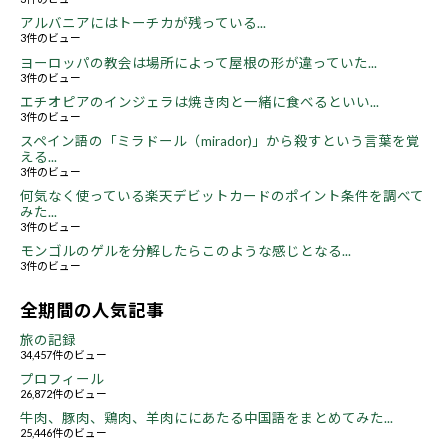
アルバニアにはトーチカが残っている...
3件のビュー
ヨーロッパの教会は場所によって屋根の形が違っていた...
3件のビュー
エチオピアのインジェラは焼き肉と一緒に食べるといい...
3件のビュー
スペイン語の「ミラドール（mirador)」から殺すという言葉を覚
える...
3件のビュー
何気なく使っている楽天デビットカードのポイント条件を調べて
みた...
3件のビュー
モンゴルのゲルを分解したらこのような感じとなる...
3件のビュー
全期間の人気記事
旅の記録
34,457件のビュー
プロフィール
26,872件のビュー
牛肉、豚肉、鶏肉、羊肉ににあたる中国語をまとめてみた...
25,446件のビュー