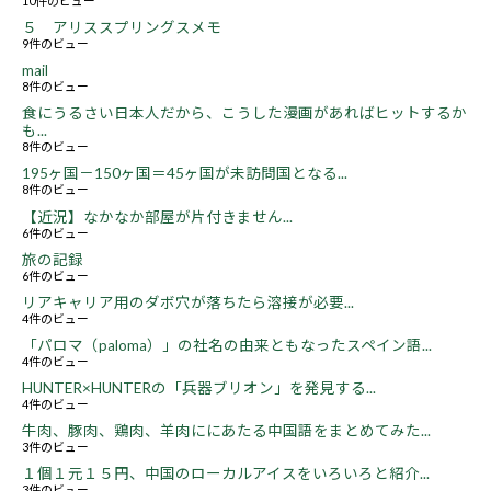
10件のビュー
５ アリススプリングスメモ
9件のビュー
mail
8件のビュー
食にうるさい日本人だから、こうした漫画があればヒットするか
も...
8件のビュー
195ヶ国－150ヶ国＝45ヶ国が未訪問国となる...
8件のビュー
【近況】なかなか部屋が片付きません...
6件のビュー
旅の記録
6件のビュー
リアキャリア用のダボ穴が落ちたら溶接が必要...
4件のビュー
「パロマ（paloma）」の社名の由来ともなったスペイン語...
4件のビュー
HUNTER×HUNTERの「兵器ブリオン」を発見する...
4件のビュー
牛肉、豚肉、鶏肉、羊肉ににあたる中国語をまとめてみた...
3件のビュー
１個１元１５円、中国のローカルアイスをいろいろと紹介...
3件のビュー