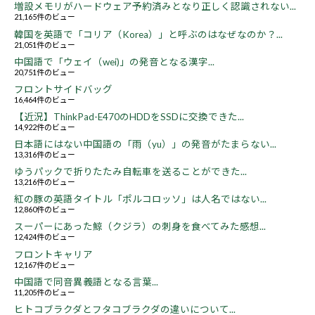
増設メモリがハードウェア予約済みとなり正しく認識されない...
21,165件のビュー
韓国を英語で「コリア（Korea）」と呼ぶのはなぜなのか？...
21,051件のビュー
中国語で「ウェイ（wei)」の発音となる漢字...
20,751件のビュー
フロントサイドバッグ
16,464件のビュー
【近況】ThinkPad-E470のHDDをSSDに交換できた...
14,922件のビュー
日本語にはない中国語の「雨（yu）」の発音がたまらない...
13,316件のビュー
ゆうパックで折りたたみ自転車を送ることができた...
13,216件のビュー
紅の豚の英語タイトル「ポルコロッソ」は人名ではない...
12,860件のビュー
スーパーにあった鯨（クジラ）の刺身を食べてみた感想...
12,424件のビュー
フロントキャリア
12,167件のビュー
中国語で同音異義語となる言葉...
11,205件のビュー
ヒトコブラクダとフタコブラクダの違いについて...