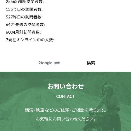
2556398
総訪問者数:
135
今日の訪問者数:
527
昨日の訪問者数:
6421
先週の訪問者数:
6004
月別訪問者数:
7
現在オンライン中の人数:
お問い合わせ
CONTACT
講演・執筆などのご依頼・ご相談を承ります。
お気軽にお問い合わせください。