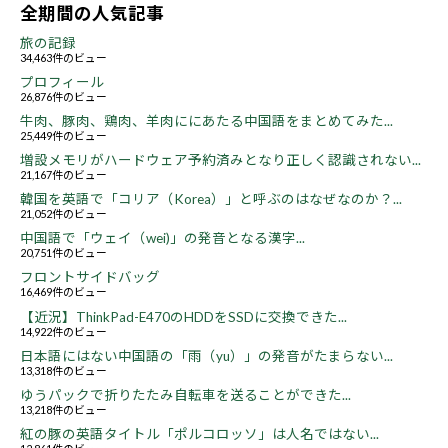
全期間の人気記事
旅の記録
34,463件のビュー
プロフィール
26,876件のビュー
牛肉、豚肉、鶏肉、羊肉ににあたる中国語をまとめてみた...
25,449件のビュー
増設メモリがハードウェア予約済みとなり正しく認識されない...
21,167件のビュー
韓国を英語で「コリア（Korea）」と呼ぶのはなぜなのか？...
21,052件のビュー
中国語で「ウェイ（wei)」の発音となる漢字...
20,751件のビュー
フロントサイドバッグ
16,469件のビュー
【近況】ThinkPad-E470のHDDをSSDに交換できた...
14,922件のビュー
日本語にはない中国語の「雨（yu）」の発音がたまらない...
13,318件のビュー
ゆうパックで折りたたみ自転車を送ることができた...
13,218件のビュー
紅の豚の英語タイトル「ポルコロッソ」は人名ではない...