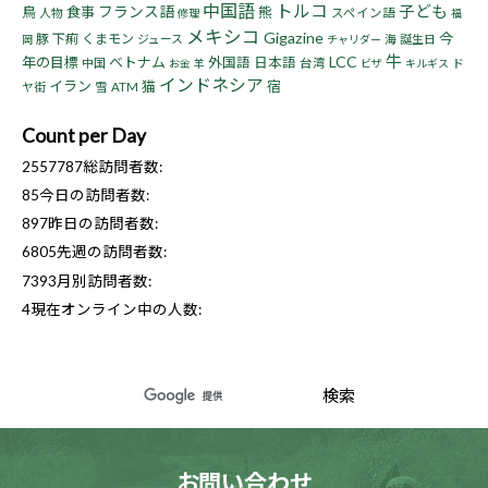
中国語
トルコ
子ども
フランス語
鳥
食事
熊
人物
スペイン語
修理
福
メキシコ
Gigazine
今
豚
下痢
くまモン
ジュース
海
誕生日
岡
チャリダー
牛
LCC
年の目標
ベトナム
外国語
日本語
中国
台湾
ド
お金
羊
ビザ
キルギス
インドネシア
イラン
猫
宿
ヤ街
雪
ATM
Count per Day
2557787
総訪問者数:
85
今日の訪問者数:
897
昨日の訪問者数:
6805
先週の訪問者数:
7393
月別訪問者数:
4
現在オンライン中の人数:
お問い合わせ