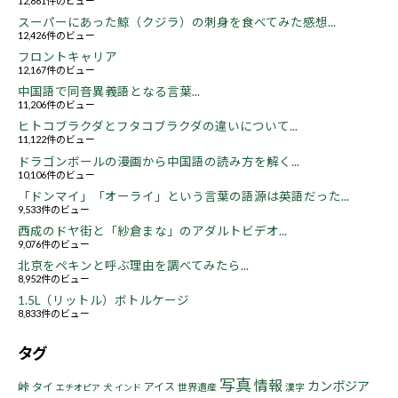
12,861件のビュー
スーパーにあった鯨（クジラ）の刺身を食べてみた感想...
12,426件のビュー
フロントキャリア
12,167件のビュー
中国語で同音異義語となる言葉...
11,206件のビュー
ヒトコブラクダとフタコブラクダの違いについて...
11,122件のビュー
ドラゴンボールの漫画から中国語の読み方を解く...
10,106件のビュー
「ドンマイ」「オーライ」という言葉の語源は英語だった...
9,533件のビュー
西成のドヤ街と「紗倉まな」のアダルトビデオ...
9,076件のビュー
北京をペキンと呼ぶ理由を調べてみたら...
8,952件のビュー
1.5L（リットル）ボトルケージ
8,833件のビュー
タグ
写真
情報
カンボジア
峠
タイ
アイス
世界遺産
漢字
エチオピア
犬
インド