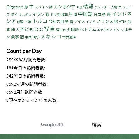
情報
牛
Gigazine
カンボジア
豚
スペイン語
人物
ジュー
お金
チャリダー
羊
中国語
インドネ
イラン
猫
熊
鳥
タイ
日本語
ス
ドヤ街
海
キルギス
福岡
シア
トルコ
フランス語
今年の目標
下痢
アイス
雪
ATM
台
修理
インド
写真
子ども
LCC
峠
ベトナム
外国語
くまモ
湾
誕生日
犬
エチオピア
ビザ
メキシコ
食事
宿
ン
中国
漢字
世界遺産
Count per Day
2556986
総訪問者数:
181
今日の訪問者数:
542
昨日の訪問者数:
6592
先週の訪問者数:
6592
月別訪問者数:
6
現在オンライン中の人数: