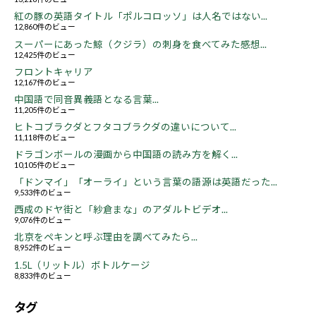
紅の豚の英語タイトル「ポルコロッソ」は人名ではない...
12,860件のビュー
スーパーにあった鯨（クジラ）の刺身を食べてみた感想...
12,425件のビュー
フロントキャリア
12,167件のビュー
中国語で同音異義語となる言葉...
11,205件のビュー
ヒトコブラクダとフタコブラクダの違いについて...
11,118件のビュー
ドラゴンボールの漫画から中国語の読み方を解く...
10,105件のビュー
「ドンマイ」「オーライ」という言葉の語源は英語だった...
9,533件のビュー
西成のドヤ街と「紗倉まな」のアダルトビデオ...
9,076件のビュー
北京をペキンと呼ぶ理由を調べてみたら...
8,952件のビュー
1.5L（リットル）ボトルケージ
8,833件のビュー
タグ