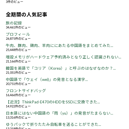
3件のビュー
全期間の人気記事
旅の記録
34,461件のビュー
プロフィール
26,875件のビュー
牛肉、豚肉、鶏肉、羊肉ににあたる中国語をまとめてみた...
25,448件のビュー
増設メモリがハードウェア予約済みとなり正しく認識されない...
21,166件のビュー
韓国を英語で「コリア（Korea）」と呼ぶのはなぜなのか？...
21,051件のビュー
中国語で「ウェイ（wei)」の発音となる漢字...
20,751件のビュー
フロントサイドバッグ
16,466件のビュー
【近況】ThinkPad-E470のHDDをSSDに交換できた...
14,922件のビュー
日本語にはない中国語の「雨（yu）」の発音がたまらない...
13,316件のビュー
ゆうパックで折りたたみ自転車を送ることができた...
13,218件のビュー