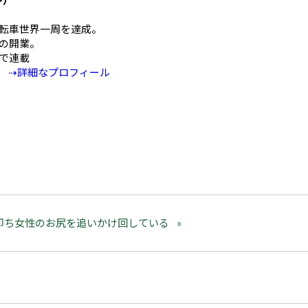
や）
mの自転車世界一周を達成。
の開業。
Eで連載
⇢詳細なプロフィール
即ち女性のお尻を追いかけ回している