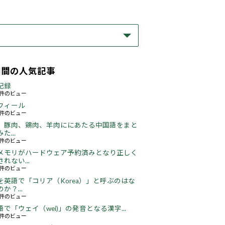
期間の人気記事
記録
59件のビュー
フィール
73件のビュー
、豚肉、鶏肉、羊肉ににあたる中国語をまと
た...
46件のビュー
メモリがハードウェア予約済みとなり正しく
れない...
66件のビュー
を英語で「コリア（Korea）」と呼ぶのはな
か？...
51件のビュー
語で「ウェイ（wei)」の発音となる漢字...
51件のビュー