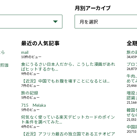
月別アーカイブ
最近の人気記事
全
たら
mail
旅の
10件のビュー
34,4
食にうるさい日本人だから、こうした漫画があれ
プロ
焙煎珈
ばヒットするかも...
26,8
9件のビュー
牛肉
【近況】中国でもお腹を壊すことになるとは...
めてみ
7件のビュー
25,4
旅の記録
増設
5件のビュー
認識さ
21,1
715 Melaka
5件のビュー
韓国
ぜなの
何気なく使っている楽天デビットカードのポイン
21,0
ト条件を調べてみた...
4件のビュー
中国
20,7
【近況】アフリカ最古の独立国であるエチオピア