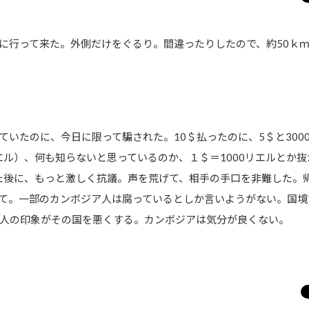
行って来た。外側だけをぐるり。間違ったりしたので、約50ｋ
いたのに、今日に限って騙された。10＄払ったのに、5＄と300
リエル）、何も知らないと思っているのか、１＄＝1000リエルとか
した後に、もっと激しく抗議。声を荒げて、相手の手口を非難した。
p」とも言い捨てて。一部のカンボジア人は腐っているとしか言いようがない
人の印象がその国を悪くする。カンボジアは気分が良くない。