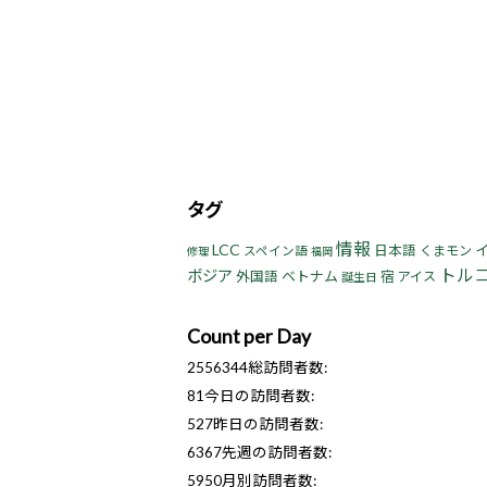
タグ
情報
LCC
日本語
くまモン
スペイン語
修理
福岡
トル
ボジア
ベトナム
宿
外国語
アイス
誕生日
Count per Day
2556344
総訪問者数:
81
今日の訪問者数:
527
昨日の訪問者数:
6367
先週の訪問者数:
5950
月別訪問者数: