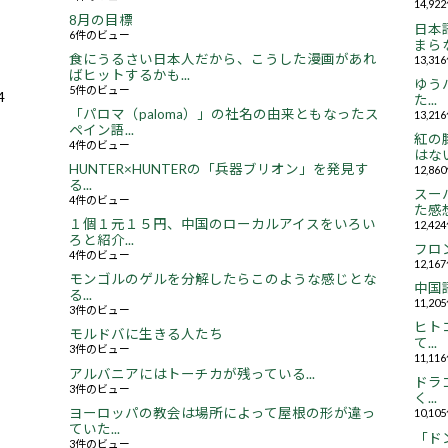
14,9
8月の目標
日本
6件のビュー
まらな
食にうるさい日本人だから、こうした漫画があれ
13,3
ばヒットするかも...
ゆう
5件のビュー
4
た...
「パロマ（paloma）」の社名の由来ともなったス
13,2
ペイン語...
紅の
4件のビュー
はない.
HUNTER×HUNTERの「兵器ブリオン」を発見す
12,8
る...
スー
4件のビュー
た感想.
１個１元１５円、中国のローカルアイスをいろい
12,4
ろと紹介...
フロ
4件のビュー
12,1
モンゴルのゲルを分解したらこのような感じとな
中国
る...
11,2
3件のビュー
ヒト
モルドバに生きる人たち
て...
3件のビュー
11,1
アルバニアにはトーチカが残っている...
ドラ
3件のビュー
く...
ヨーロッパの教会は場所によって屋根の形が違っ
10,1
ていた...
「ド
3件のビュー