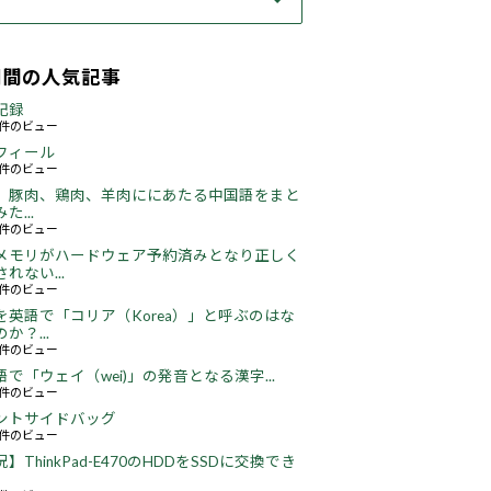
期間の人気記事
記録
57件のビュー
フィール
72件のビュー
、豚肉、鶏肉、羊肉ににあたる中国語をまと
た...
45件のビュー
メモリがハードウェア予約済みとなり正しく
れない...
65件のビュー
を英語で「コリア（Korea）」と呼ぶのはな
か？...
51件のビュー
語で「ウェイ（wei)」の発音となる漢字...
51件のビュー
ントサイドバッグ
64件のビュー
】ThinkPad-E470のHDDをSSDに交換でき