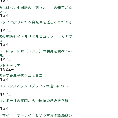
22件のビュー
語にはない中国語の「雨（yu）」の発音がた
い...
16件のビュー
パックで折りたたみ自転車を送ることができ
16件のビュー
豚の英語タイトル「ポルコロッソ」は人名で
..
60件のビュー
パーにあった鯨（クジラ）の刺身を食べてみ
..
24件のビュー
ントキャリア
67件のビュー
語で同音異義語となる言葉...
05件のビュー
コブラクダとフタコブラクダの違いについ
16件のビュー
ゴンボールの漫画から中国語の読み方を解
05件のビュー
ンマイ」「オーライ」という言葉の語源は英