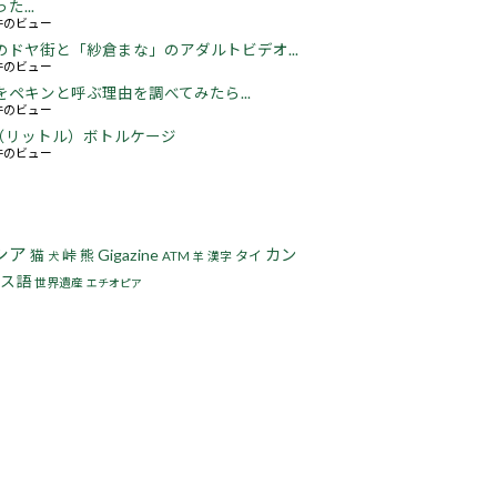
た...
3件のビュー
のドヤ街と「紗倉まな」のアダルトビデオ...
5件のビュー
をペキンと呼ぶ理由を調べてみたら...
2件のビュー
5L（リットル）ボトルケージ
3件のビュー
シア
Gigazine
カン
猫
峠
熊
タイ
ATM
漢字
犬
羊
ス語
世界遺産
エチオピア