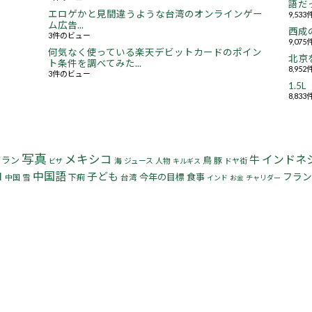
語だっ
エロゲかと見間違うような台湾のオンラインゲー
9,53
ム広告...
西成
3件のビュー
9,07
何気なく使っている楽天デビットカードのポイン
北京
ト条件を調べてみた...
8,95
3件のビュー
1.
8,83
写真
メキシコ
インドネ
牛
イラン
鳥
豚
海
ジュース
人物
ドヤ街
ビザ
キルギス
コ
中国語
子ども
フラン
今年の目標
食事
下痢
中国
雪
台湾
インド
お金
チャリダー