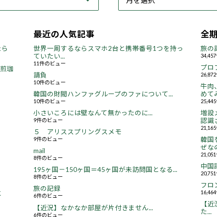
最近の人気記事
全
たら
世界一周するならスマホ2台と携帯番号1つを持っ
旅の
ていたい...
34,4
11件のビュー
プロ
焙煎珈
請負
26,8
10件のビュー
牛肉
韓国の財閥ハンファグループのファについて...
めてみ
10件のビュー
25,4
小さいころには壁なんて無かったのに...
増設
9件のビュー
認識さ
21,1
５ アリススプリングスメモ
9件のビュー
韓国
ぜなの
mail
21,0
8件のビュー
中国
195ヶ国－150ヶ国＝45ヶ国が未訪問国となる...
20,7
8件のビュー
フロ
旅の記録
16,4
と
6件のビュー
【近況
【近況】なかなか部屋が片付きません...
た...
6件のビュー