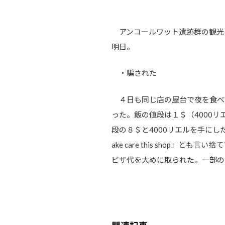
アンコールワット遺跡群の観光に
明日。
・騙された
４日も同じ店の屋台で夜を食べて
った。飯の値段は１＄（4000
段の８＄と4000リエルを手に
ake care this sho
ビザ代を大めに取られた。一部の