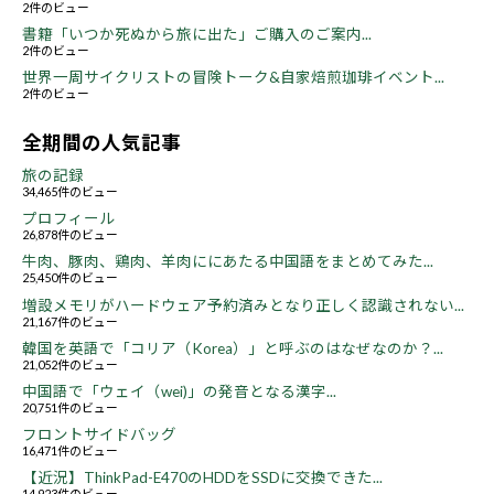
2件のビュー
書籍「いつか死ぬから旅に出た」ご購入のご案内...
2件のビュー
世界一周サイクリストの冒険トーク&自家焙煎珈琲イベント...
2件のビュー
全期間の人気記事
旅の記録
34,465件のビュー
プロフィール
26,878件のビュー
牛肉、豚肉、鶏肉、羊肉ににあたる中国語をまとめてみた...
25,450件のビュー
増設メモリがハードウェア予約済みとなり正しく認識されない...
21,167件のビュー
韓国を英語で「コリア（Korea）」と呼ぶのはなぜなのか？...
21,052件のビュー
中国語で「ウェイ（wei)」の発音となる漢字...
20,751件のビュー
フロントサイドバッグ
16,471件のビュー
【近況】ThinkPad-E470のHDDをSSDに交換できた...
14,923件のビュー