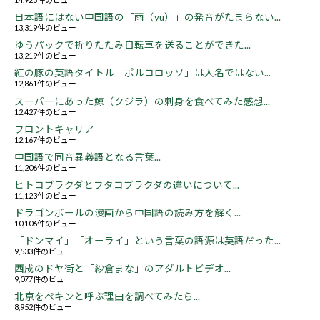
日本語にはない中国語の「雨（yu）」の発音がたまらない...
13,319件のビュー
ゆうパックで折りたたみ自転車を送ることができた...
13,219件のビュー
紅の豚の英語タイトル「ポルコロッソ」は人名ではない...
12,861件のビュー
スーパーにあった鯨（クジラ）の刺身を食べてみた感想...
12,427件のビュー
フロントキャリア
12,167件のビュー
中国語で同音異義語となる言葉...
11,206件のビュー
ヒトコブラクダとフタコブラクダの違いについて...
11,123件のビュー
ドラゴンボールの漫画から中国語の読み方を解く...
10,106件のビュー
「ドンマイ」「オーライ」という言葉の語源は英語だった...
9,533件のビュー
西成のドヤ街と「紗倉まな」のアダルトビデオ...
9,077件のビュー
北京をペキンと呼ぶ理由を調べてみたら...
8,952件のビュー