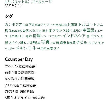
1.5L（リットル）ボトルケージ
8,835件のビュー
タグ
トルコ
カンボジア
ベトナム
下痢
アイス
外国語
中国
ドヤ街
誕生日
修理
中国語
Gigazine
フランス語
熊
猫
くまモン
台湾
人物
ATM
漢字
ジュー
情報
インドネシア
LCC
峠
イラン
日本語
ス
海
雪
インド
エチオピア
犬
写真
子ども
鳥
宿
食事
豚
スペイン語
世界遺産
ビザ
お金
福岡
キルギス
羊
チ
メキシコ
牛
今年の目標
タイ
ャリダー
Count per Day
2558367
総訪問者数:
665
今日の訪問者数:
897
昨日の訪問者数:
7385
先週の訪問者数:
7973
月別訪問者数:
5
現在オンライン中の人数: