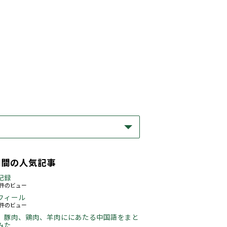
期間の人気記事
記録
63件のビュー
フィール
76件のビュー
、豚肉、鶏肉、羊肉ににあたる中国語をまと
た...