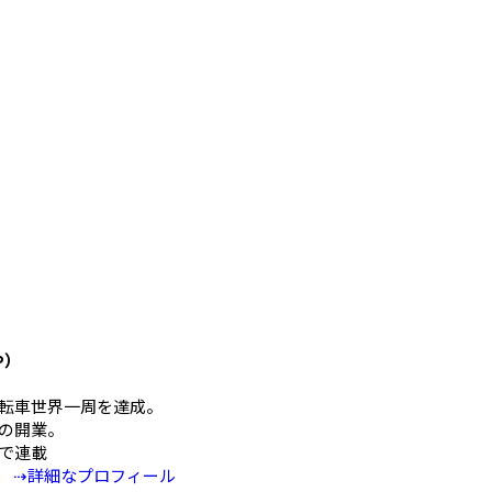
や）
mの自転車世界一周を達成。
の開業。
Eで連載
⇢詳細なプロフィール