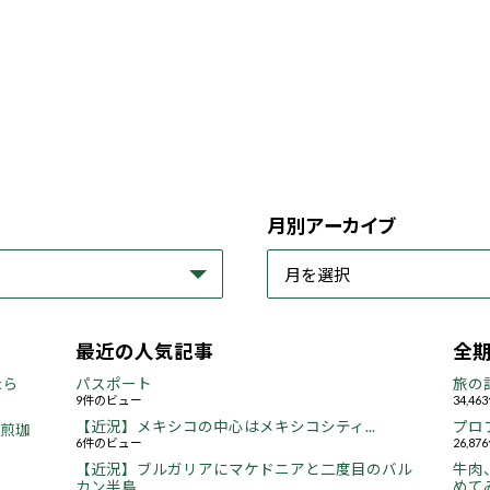
月別アーカイブ
最近の人気記事
全
たら
パスポート
旅の
9件のビュー
34,4
【近況】メキシコの中心はメキシコシティ...
プロ
焙煎珈
6件のビュー
26,8
【近況】ブルガリアにマケドニアと二度目のバル
牛肉
カン半島...
めてみ