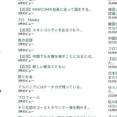
6件のビュー
25,4
【近況】MIWCOMの社長に会って話をする...
増設
5件のビュー
認識さ
21,1
715 Melaka
5件のビュー
韓国
ぜなの
【近況】メキシコシティを出るつもり...
21,0
5件のビュー
中国
旅の記録
20,7
5件のビュー
フロ
5件のビュー
16,4
と
【近況】中国でもお腹を壊すことになるとは...
【近況
4件のビュー
た...
【近況】新しい彼女とともに
14,9
3件のビュー
日本
旅とお金
まらな
3件のビュー
13,3
アルバニアにはトーチカが残っている...
ゆう
4
3件のビュー
た...
13,2
プロフィール
3件のビュー
紅の
はない.
チリ北部のゴーストタウンで一夜を明かす...
12,8
3件のビュー
スー