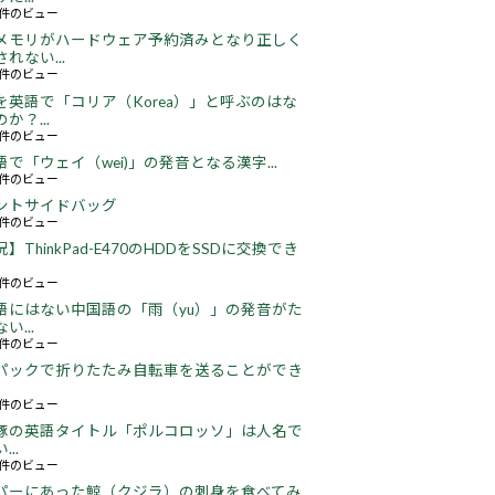
48件のビュー
メモリがハードウェア予約済みとなり正しく
れない...
66件のビュー
を英語で「コリア（Korea）」と呼ぶのはな
か？...
52件のビュー
語で「ウェイ（wei)」の発音となる漢字...
51件のビュー
ントサイドバッグ
66件のビュー
】ThinkPad-E470のHDDをSSDに交換でき
22件のビュー
語にはない中国語の「雨（yu）」の発音がた
い...
16件のビュー
パックで折りたたみ自転車を送ることができ
18件のビュー
豚の英語タイトル「ポルコロッソ」は人名で
..
60件のビュー
パーにあった鯨（クジラ）の刺身を食べてみ