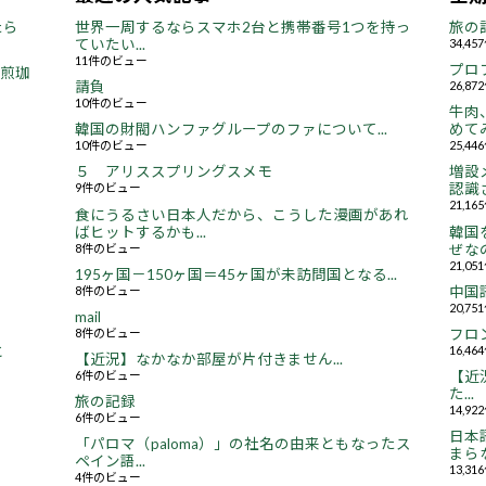
たら
世界一周するならスマホ2台と携帯番号1つを持っ
旅の
ていたい...
34,4
11件のビュー
プロ
焙煎珈
請負
26,8
10件のビュー
牛肉
韓国の財閥ハンファグループのファについて...
めてみ
10件のビュー
25,4
５ アリススプリングスメモ
増設
9件のビュー
認識さ
21,1
食にうるさい日本人だから、こうした漫画があれ
ばヒットするかも...
韓国
8件のビュー
ぜなの
21,0
195ヶ国－150ヶ国＝45ヶ国が未訪問国となる...
8件のビュー
中国
20,7
mail
8件のビュー
フロ
16,4
と
【近況】なかなか部屋が片付きません...
6件のビュー
【近況
た...
旅の記録
14,9
6件のビュー
日本
「パロマ（paloma）」の社名の由来ともなったス
まらな
ペイン語...
13,3
4件のビュー