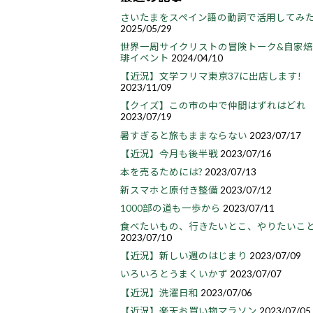
さいたまをスペイン語の動詞で活用してみ
2025/05/29
世界一周サイクリストの冒険トーク&自家
琲イベント
2024/04/10
【近況】文学フリマ東京37に出店します!
2023/11/09
【クイズ】この市の中で仲間はずれはどれ
2023/07/19
暑すぎると旅もままならない
2023/07/17
【近況】今月も後半戦
2023/07/16
本を売るためには?
2023/07/13
新スマホと原付き整備
2023/07/12
1000部の道も一歩から
2023/07/11
食べたいもの、行きたいとこ、やりたいこ
2023/07/10
【近況】新しい週のはじまり
2023/07/09
いろいろとうまくいかず
2023/07/07
【近況】洗濯日和
2023/07/06
【近況】楽天お買い物マラソン
2023/07/05