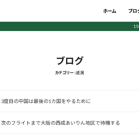
ホーム
ブロ
1
ブログ
カテゴリー : 近況
】3度目の中国は最後の1カ国をやるために
】次のフライトまで大阪の西成あいりん地区で待機する