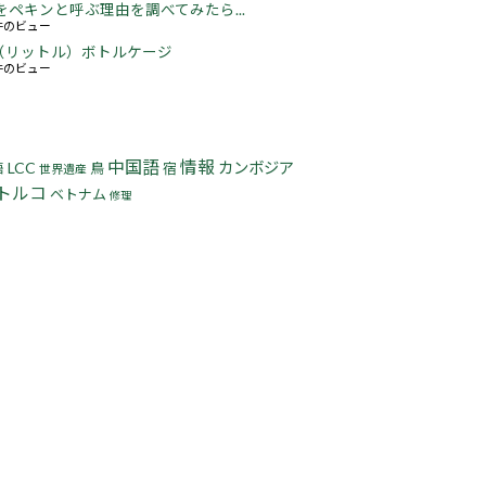
をペキンと呼ぶ理由を調べてみたら...
2件のビュー
5L（リットル）ボトルケージ
3件のビュー
中国語
情報
LCC
カンボジア
鳥
宿
語
世界遺産
トルコ
ベトナム
修理