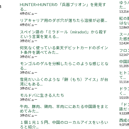
ゆう
HUNTER×HUNTERの「兵器ブリオン」を発見す
4
た...
る...
13,2
4件のビュー
紅の
リアキャリア用のダボ穴が落ちたら溶接が必要...
はない.
4件のビュー
12,8
スペイン語の「ミラドール（mirador)」から殺す
スー
という言葉を覚える...
た感想.
3件のビュー
12,4
何気なく使っている楽天デビットカードのポイン
フロ
ト条件を調べてみた...
12,1
3件のビュー
中国
モンゴルのゲルを分解したらこのような感じとな
11,2
る...
3件のビュー
ヒト
て...
雪見だいふくのような「餅（もち）アイス」が台
11,1
湾にもある...
3件のビュー
ドラ
く...
モルドバに生きる人たち
10,1
3件のビュー
「ド
牛肉、豚肉、鶏肉、羊肉ににあたる中国語をまと
語だっ
めてみた...
9,53
3件のビュー
西成
１個１元１５円、中国のローカルアイスをいろい
9,07
ろと紹介...