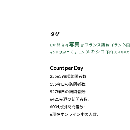
タグ
写真
フランス語
熊
イラン
豚
外国
台湾
雪
ビザ
メキシコ
くまモン
下痢
漢字
インド
羊
犬
キルギス
Count per Day
2556398
総訪問者数:
135
今日の訪問者数:
527
昨日の訪問者数:
6421
先週の訪問者数:
6004
月別訪問者数:
6
現在オンライン中の人数: