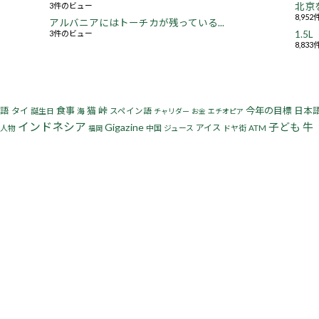
3件のビュー
北京
8,95
アルバニアにはトーチカが残っている...
3件のビュー
1.
8,83
食事
猫
峠
今年の目標
語
タイ
日本
誕生日
海
スペイン語
チャリダー
お金
エチオピア
インドネシア
子ども
牛
Gigazine
アイス
人物
中国
ジュース
ドヤ街
ATM
福岡