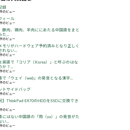
記録
57件のビュー
フィール
72件のビュー
、豚肉、鶏肉、羊肉ににあたる中国語をまと
た...
46件のビュー
メモリがハードウェア予約済みとなり正しく
れない...
65件のビュー
を英語で「コリア（Korea）」と呼ぶのはな
か？...
51件のビュー
語で「ウェイ（wei)」の発音となる漢字...
51件のビュー
ントサイドバッグ
64件のビュー
】ThinkPad-E470のHDDをSSDに交換でき
22件のビュー
語にはない中国語の「雨（yu）」の発音がた
い...
16件のビュー