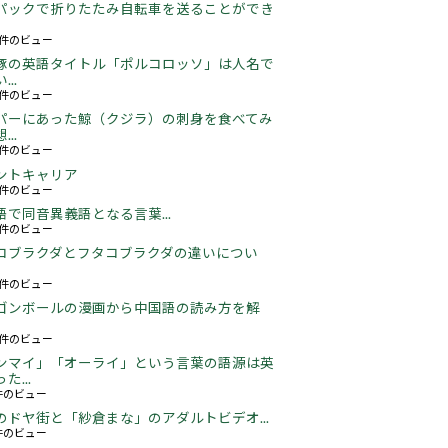
パックで折りたたみ自転車を送ることができ
16件のビュー
豚の英語タイトル「ポルコロッソ」は人名で
..
60件のビュー
パーにあった鯨（クジラ）の刺身を食べてみ
..
24件のビュー
ントキャリア
67件のビュー
語で同音異義語となる言葉...
05件のビュー
コブラクダとフタコブラクダの違いについ
17件のビュー
ゴンボールの漫画から中国語の読み方を解
05件のビュー
ンマイ」「オーライ」という言葉の語源は英
た...
3件のビュー
のドヤ街と「紗倉まな」のアダルトビデオ...
5件のビュー