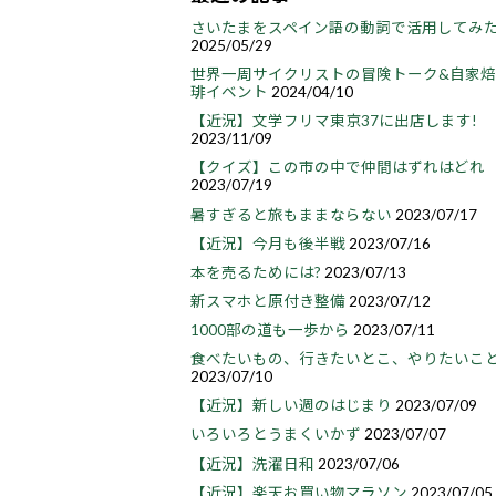
さいたまをスペイン語の動詞で活用してみ
2025/05/29
世界一周サイクリストの冒険トーク&自家
琲イベント
2024/04/10
【近況】文学フリマ東京37に出店します!
2023/11/09
【クイズ】この市の中で仲間はずれはどれ
2023/07/19
暑すぎると旅もままならない
2023/07/17
【近況】今月も後半戦
2023/07/16
本を売るためには?
2023/07/13
新スマホと原付き整備
2023/07/12
1000部の道も一歩から
2023/07/11
食べたいもの、行きたいとこ、やりたいこ
2023/07/10
【近況】新しい週のはじまり
2023/07/09
いろいろとうまくいかず
2023/07/07
【近況】洗濯日和
2023/07/06
【近況】楽天お買い物マラソン
2023/07/05