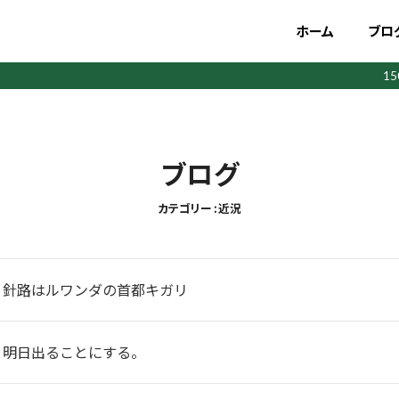
ホーム
ブロ
1
ブログ
カテゴリー : 近況
】針路はルワンダの首都キガリ
】明日出ることにする。