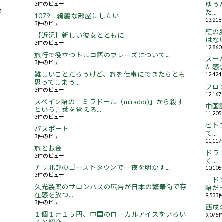
3件のビュー
ゆう
4
た...
1079 綺麗な部屋にしたい
13,2
3件のビュー
紅の
【近況】新しい彼女とともに
はない.
3件のビュー
12,8
旅行で役立つトルコ語のフレーズについて...
スー
3件のビュー
た感想.
難しいことだろうけど、旅を仕事にできたらとも
12,4
思ってしまう...
フロ
3件のビュー
12,1
スペイン語の「ミラドール（mirador)」から殺す
中国
という言葉を覚える...
11,2
3件のビュー
ヒト
パスポート
て...
3件のビュー
11,1
旅とお金
ドラ
3件のビュー
く...
チリ北部のゴーストタウンで一夜を明かす...
10,1
3件のビュー
「ド
久光製薬のサロンパスの広告が日本の繁華街で存
語だっ
在感を放つ...
9,53
3件のビュー
西成
１個１元１５円、中国のローカルアイスをいろい
9,07