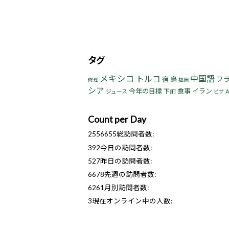
タグ
メキシコ
トルコ
中国語
フ
宿
鳥
修理
福岡
シア
今年の目標
食事
イラン
下痢
ジュース
ビザ
Count per Day
2556655
総訪問者数:
392
今日の訪問者数:
527
昨日の訪問者数:
6678
先週の訪問者数:
6261
月別訪問者数:
3
現在オンライン中の人数: