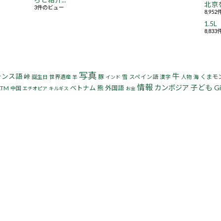
ろと紹介...
北京
3件のビュー
8,95
1.
8,83
写真
牛
ランス語
峠
豚
くまモ
誕生日
世界遺産
雪
スペイン語
漢字
人物
海
羊
インド
情報
子ども
カンボジア
Gi
ベトナム
熊
外国語
ATM
中国
エチオピア
キルギス
お金