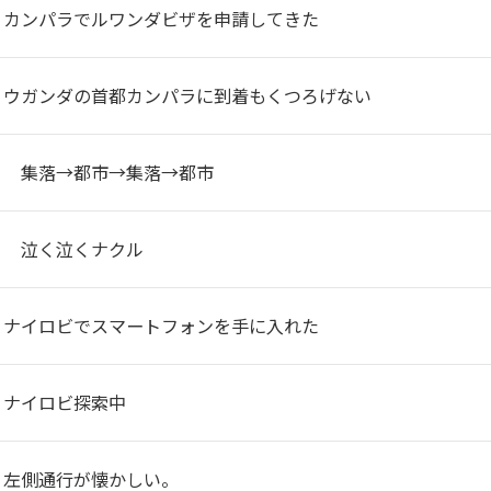
】カンパラでルワンダビザを申請してきた
】ウガンダの首都カンパラに到着もくつろげない
】 集落→都市→集落→都市
】 泣く泣くナクル
】ナイロビでスマートフォンを手に入れた
】ナイロビ探索中
】左側通行が懐かしい。