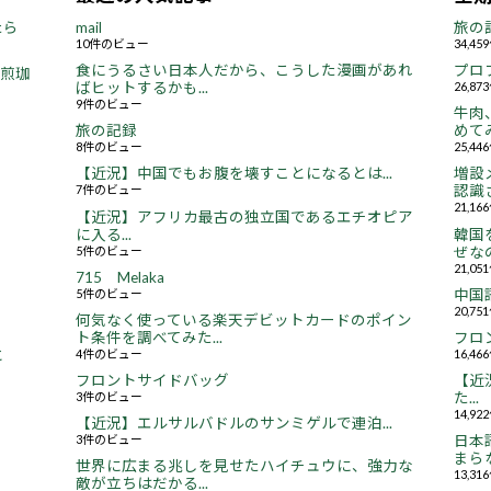
たら
mail
旅の
10件のビュー
34,4
食にうるさい日本人だから、こうした漫画があれ
プロ
焙煎珈
ばヒットするかも...
26,8
9件のビュー
牛肉
旅の記録
めてみ
8件のビュー
25,4
【近況】中国でもお腹を壊すことになるとは...
増設
7件のビュー
認識さ
21,1
【近況】アフリカ最古の独立国であるエチオピア
に入る...
韓国
5件のビュー
ぜなの
21,0
715 Melaka
5件のビュー
中国
20,7
何気なく使っている楽天デビットカードのポイン
ト条件を調べてみた...
フロ
4件のビュー
16,4
と
フロントサイドバッグ
【近況
3件のビュー
た...
14,9
【近況】エルサルバドルのサンミゲルで連泊...
3件のビュー
日本
まらな
世界に広まる兆しを見せたハイチュウに、強力な
13,3
敵が立ちはだかる...