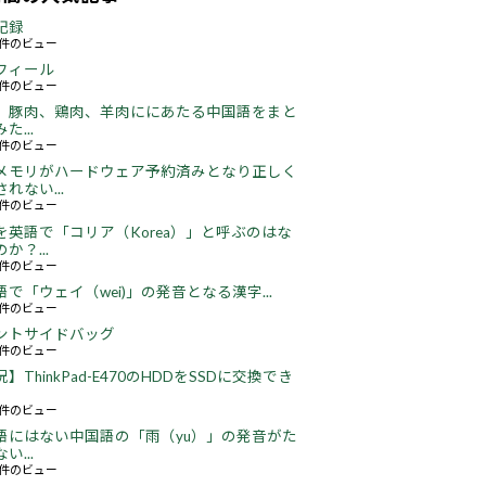
記録
59件のビュー
フィール
73件のビュー
、豚肉、鶏肉、羊肉ににあたる中国語をまと
た...
46件のビュー
メモリがハードウェア予約済みとなり正しく
れない...
66件のビュー
を英語で「コリア（Korea）」と呼ぶのはな
か？...
51件のビュー
語で「ウェイ（wei)」の発音となる漢字...
51件のビュー
ントサイドバッグ
66件のビュー
】ThinkPad-E470のHDDをSSDに交換でき
22件のビュー
語にはない中国語の「雨（yu）」の発音がた
い...
16件のビュー