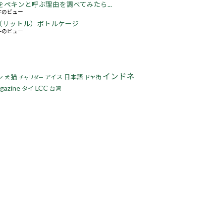
をペキンと呼ぶ理由を調べてみたら...
2件のビュー
5L（リットル）ボトルケージ
3件のビュー
インドネ
猫
ン
アイス
日本語
ドヤ街
犬
チャリダー
gazine
LCC
タイ
台湾